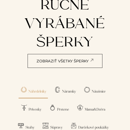
RUČNE
VYRÁBANÉ
ŠPERKY
ZOBRAZIŤ VŠETKY ŠPERKY
Náhrdelníky
Náramky
Náušnice
Prívesky
Prstene
Mama&Dcéra
Stuhy
Súpravy
Darčekové poukážky