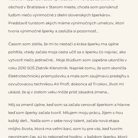
obchod v Bratislave v Starom meste, chcela som ponúknuť
ľuďom niečo výnimočné z dielní slovenských šperkárov.
Predstaviť turistom akých máme výnimočných umelcov, ktorí
tvoria výnimočné šperky a zaslúžia si pozornosť…
Časom som zistila, že mi to nestačí a krása šperku ma úplne
pohltila, vtedy začala moja cesta učiť sa o šperku čo najviac, ako
vytvoriť niečo jedinečné… Moje štúdium som úspešne ukončila v
roku 2010 SOŠ Zlatník-Klenotník. Napriek tomu, že som skončila
Elektrotechnickú priemyslovku a mala som zaujímavú predajňu s
ozvučovacou technikou AV Profi, dokonca až 11 rokov, život mi
ukázal, že aj v zrelom veku môže prísť zásadná zmena…
Môj sa zmenil úplne, keď som sa začala venovať šperkom a hlavne
keď som šperky začala tvoriť. Milujem moju prácu, žijem s ňou
každý deň… Našla som v sebe nový talent, začala nová etapa
môjho života, ktorá ma veľmi baví, som tu pre vás, keď tvorím
nevnímam čas, sú to nekonečné hodiny, v každom šperku, ktorý