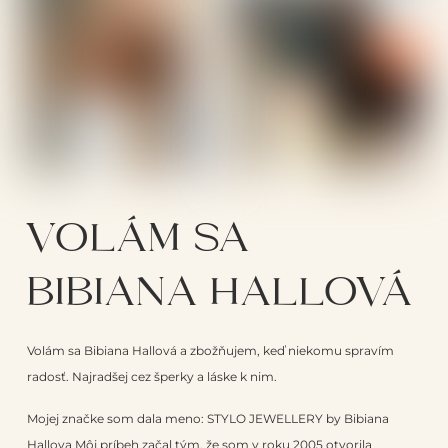
VOLÁM SA
BIBIANA HALLOVÁ
Volám sa Bibiana Hallová a zbožňujem, keď niekomu spravím
radosť. Najradšej cez šperky a láske k nim.
Mojej značke som dala meno: STYLO JEWELLERY by Bibiana
Hallova Môj príbeh začal tým, že som v roku 2005 otvorila